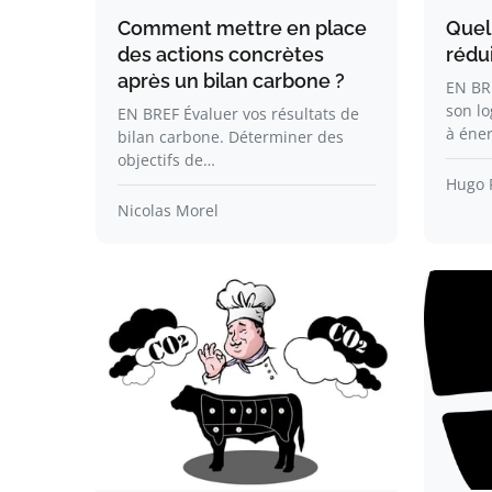
Comment mettre en place
Quel
des actions concrètes
rédu
après un bilan carbone ?
EN BRE
son l
EN BREF Évaluer vos résultats de
à éne
bilan carbone. Déterminer des
objectifs de…
Hugo 
Nicolas Morel