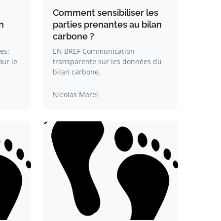
Comment sensibiliser les
n
parties prenantes au bilan
carbone ?
es:
EN BREF Communication
our le
transparente sur les données du
bilan carbone.
Nicolas Morel