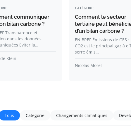
ORIE
CATÉGORIE
ment communiquer
Comment le secteur
on bilan carbone ?
tertiaire peut bénéfici
d’un bilan carbone ?
EF Transparence et
ion dans les données
EN BREF Émissions de GES : 
niquées Éviter la…
CO2 est le principal gaz à ef
serre émis…
de Klein
Nicolas Morel
Tous
Catégorie
Changements climatiques
Dével