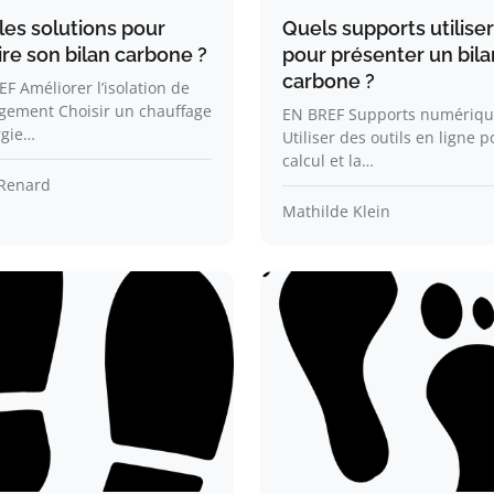
les solutions pour
Quels supports utiliser
ire son bilan carbone ?
pour présenter un bila
carbone ?
F Améliorer l’isolation de
ogement Choisir un chauffage
EN BREF Supports numériqu
rgie…
Utiliser des outils en ligne p
calcul et la…
Renard
Mathilde Klein