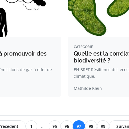
CATÉGORIE
 à promouvoir des
Quelle est la corréla
biodiversité ?
missions de gaz à effet de
EN BREF Résilience des écos
climatique.
Mathilde Klein
Précédent
1
...
95
96
97
98
99
Suivan