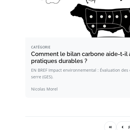
CATÉGORIE
Comment le bilan carbone aide-t-il
pratiques durables ?
EN BREF Impact environnemental : Évaluation des é
serre (GES).
Nicolas Morel