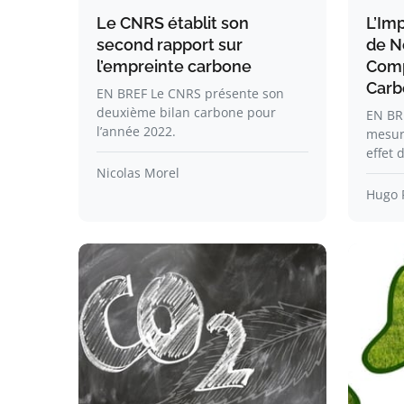
Le CNRS établit son
L’Im
second rapport sur
de No
l’empreinte carbone
Comp
Carb
EN BREF Le CNRS présente son
deuxième bilan carbone pour
EN BR
l’année 2022.
mesur
effet 
Nicolas Morel
Hugo 