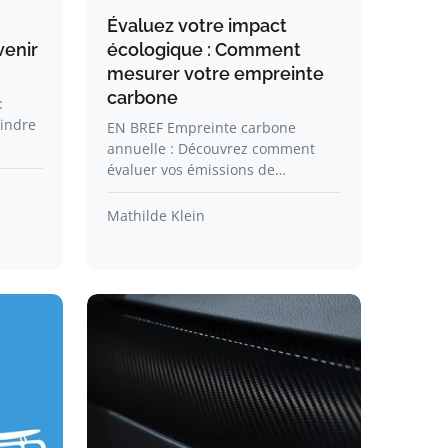
Évaluez votre impact
venir
écologique : Comment
mesurer votre empreinte
carbone
:
eindre
EN BREF Empreinte carbone
annuelle : Découvrez comment
évaluer vos émissions de…
Mathilde Klein