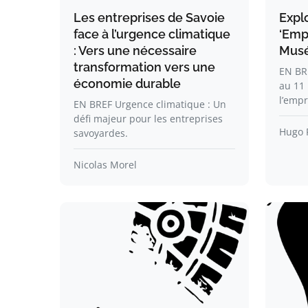
Les entreprises de Savoie
Explo
face à l’urgence climatique
‘Emp
: Vers une nécessaire
Musé
transformation vers une
EN BR
économie durable
au 11
l’emp
EN BREF Urgence climatique : Un
défi majeur pour les entreprises
Hugo 
savoyardes.
Nicolas Morel