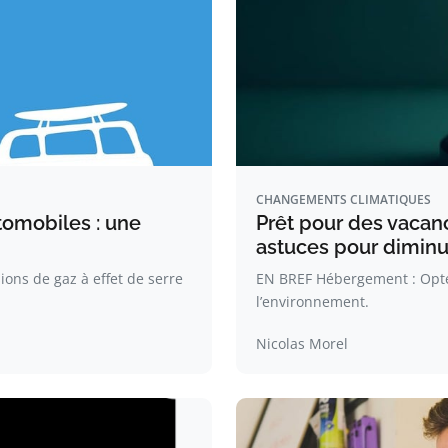
CHANGEMENTS CLIMATIQUES
tomobiles : une
Prêt pour des vacan
astuces pour diminu
ons de gaz à effet de serre
EN BREF Hébergement : Opte
l’environnement.
Nicolas Morel