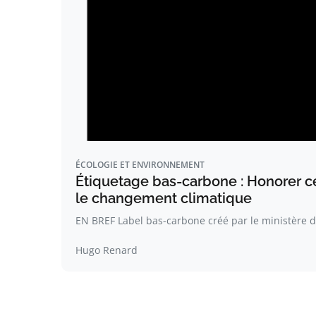
ÉCOLOGIE ET ENVIRONNEMENT
Étiquetage bas-carbone : Honorer c
le changement climatique
EN BREF Label bas-carbone créé par le ministère de
Hugo Renard