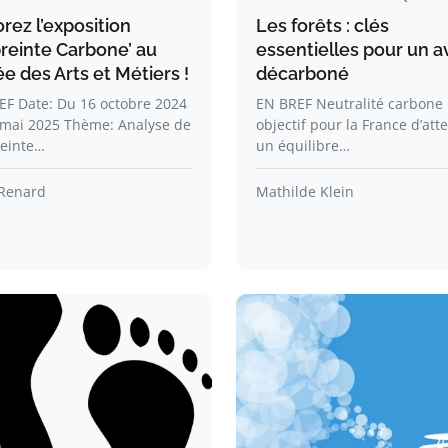
rez l’exposition
Les forêts : clés
reinte Carbone’ au
essentielles pour un a
e des Arts et Métiers !
décarboné
EF Date: Du 16 octobre 2024
EN BREF Neutralité carbone 
 mai 2025 Thème: Analyse de
objectif pour la France d’att
reinte…
un équilibre…
Renard
Mathilde Klein