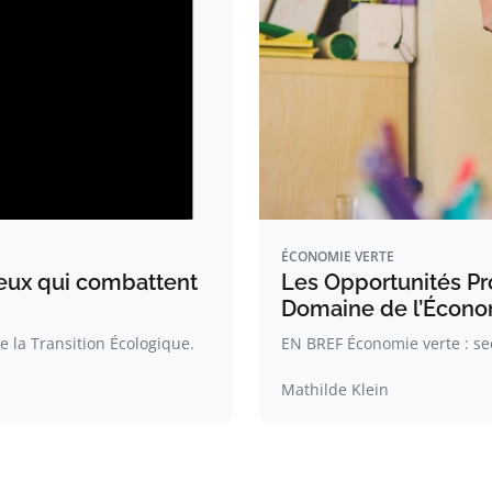
ÉCONOMIE VERTE
eux qui combattent
Les Opportunités Pro
Domaine de l’Écono
 la Transition Écologique.
EN BREF Économie verte : sec
Mathilde Klein