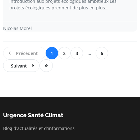
Introduction aux projets écologiques ambitieux Les
projets écologiques prennent de plus en plus…
Nicolas Morel
Précédent
1
2
3
...
6
Suivant
Urgence Santé Climat
Blog d'actualités et d'informations