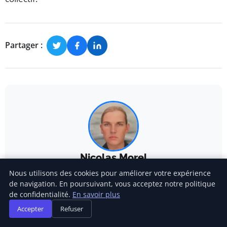
Partager :
Nicolas Morel
Nous utilisons des cookies pour améliorer votre expérience
Nicolas Morel couvre depuis une quinzaine d’années
de navigation. En poursuivant, vous acceptez notre politique
les enjeux climatiques et les politiques de
de confidentialité.
En savoir plus
développement durable, enquêtant sur l’adaptation
des territoires et la transition énergétique. Ses
Accepter
Refuser
reportages l’ont mené sur plusieurs continents pour