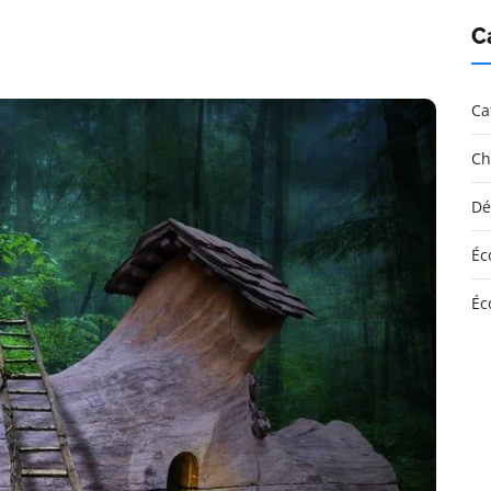
C
Ca
Ch
Dé
Éc
Éc