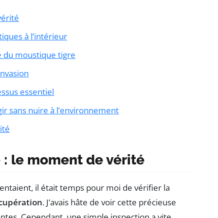
érité
iques à l’intérieur
e du moustique tigre
invasion
ssus essentiel
ir sans nuire à l’environnement
ité
 : le moment de vérité
taient, il était temps pour moi de vérifier la
cupération
. J’avais hâte de voir cette précieuse
ntes. Cependant, une simple inspection a vite