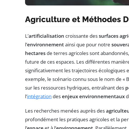
Agriculture et Méthodes 
L’
artificialisation
croissante des
surfaces agri
l’
environnement
ainsi que pour notre
souvera
hectares
de terres agricoles sont abandonnés, 
future de ces espaces. Les différentes manièr
significativement les trajectoires écologiques
exemple, le scénario connu sous le nom de « Bat
sur les ressources hydriques, entraînant des
p
l’
intégration
des
enjeux environnementaux
d
Les recherches menées auprès des
agriculte
profondément les pratiques agricoles et la per
l’
espace
et à l’
environnement
. Parallèlement, 