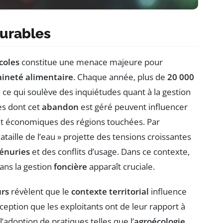
Durables
coles
constitue une menace majeure pour
ineté alimentaire
. Chaque année, plus de
20 000
ce qui soulève des inquiétudes quant à la gestion
es dont cet
abandon
est géré peuvent influencer
 et économiques des régions touchées. Par
aille de l’eau » projette des tensions croissantes
énuries
et des conflits d’usage. Dans ce contexte,
ans la gestion
foncière
apparaît cruciale.
urs
révèlent que le
contexte territorial
influence
ception que les exploitants ont de leur rapport à
l’adoption de pratiques telles que l’
agroécologie