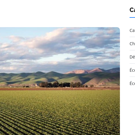
C
Ca
Ch
Dé
Éc
Éc