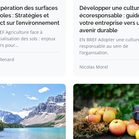
pération des surfaces
Développer une cultu
oles : Stratégies et
écoresponsable : guid
ct sur l’environnement
votre entreprise vers 
avenir durable
F Agriculture face à
icialisation des sols : enjeux
EN BREF Adopter une cultur
rs pour…
responsable au sein de
l’organisation.
Renard
Nicolas Morel