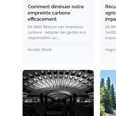
Comment diminuer notre
Récu
empreinte carbone
agric
efficacement
impa
EN BREF Réduire son empreinte
EN BRE
carbone : Adopter des gestes éco-
l’artif
responsables au…
majeu
Nicolas Morel
Hugo 