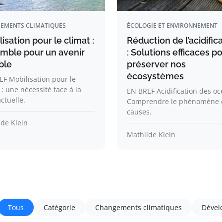
EMENTS CLIMATIQUES
ÉCOLOGIE ET ENVIRONNEMENT
isation pour le climat :
Réduction de l’acidific
mble pour un avenir
: Solutions efficaces p
ble
préserver nos
écosystèmes
F Mobilisation pour le
 : une nécessité face à la
EN BREF Acidification des oc
actuelle.
Comprendre le phénomène e
causes.
de Klein
Mathilde Klein
Tous
Catégorie
Changements climatiques
Dével