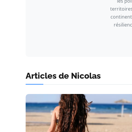
les po
territoire
continent
résilien
Articles de Nicolas