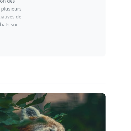
ion des
r plusieurs
iatives de
ébats sur