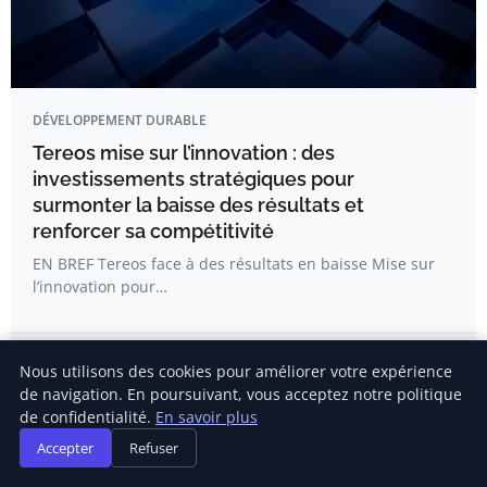
DÉVELOPPEMENT DURABLE
Tereos mise sur l’innovation : des
investissements stratégiques pour
surmonter la baisse des résultats et
renforcer sa compétitivité
EN BREF Tereos face à des résultats en baisse Mise sur
l’innovation pour…
Hugo Renard
Nous utilisons des cookies pour améliorer votre expérience
de navigation. En poursuivant, vous acceptez notre politique
de confidentialité.
En savoir plus
Accepter
Refuser