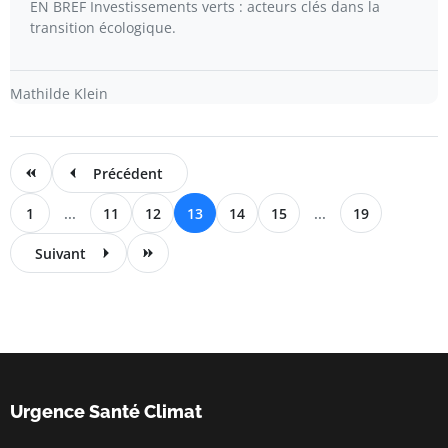
EN BREF Investissements verts : acteurs clés dans la
transition écologique.
Mathilde Klein
Précédent
1
...
11
12
13
14
15
...
19
Suivant
Urgence Santé Climat