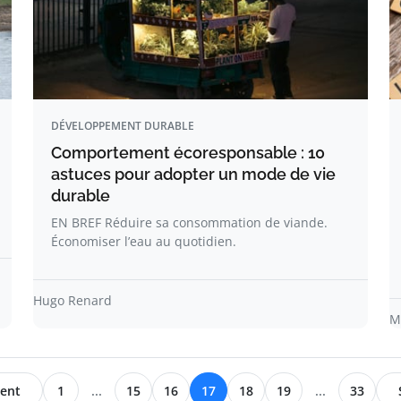
DÉVELOPPEMENT DURABLE
Comportement écoresponsable : 10
astuces pour adopter un mode de vie
durable
EN BREF Réduire sa consommation de viande.
Économiser l’eau au quotidien.
Hugo Renard
M
ent
1
...
15
16
17
18
19
...
33