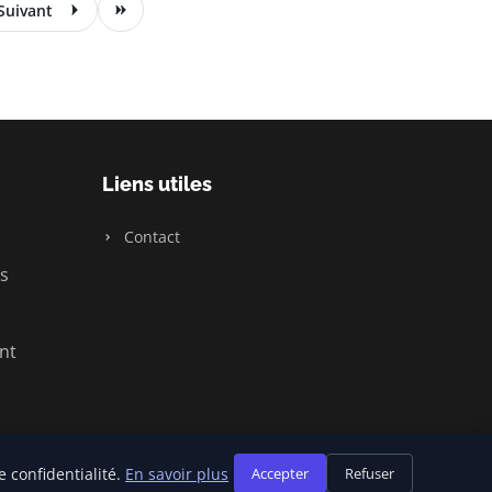
Suivant
Liens utiles
Contact
s
nt
 confidentialité.
En savoir plus
Accepter
Refuser
Plan du site