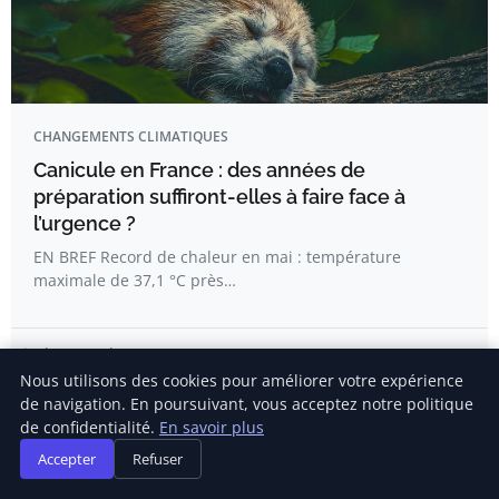
CHANGEMENTS CLIMATIQUES
Canicule en France : des années de
préparation suffiront-elles à faire face à
l’urgence ?
EN BREF Record de chaleur en mai : température
maximale de 37,1 °C près…
Nicolas Morel
Nous utilisons des cookies pour améliorer votre expérience
de navigation. En poursuivant, vous acceptez notre politique
de confidentialité.
En savoir plus
Accepter
Refuser