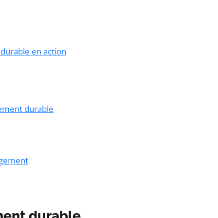
durable en action
pement durable
angement
ment durable