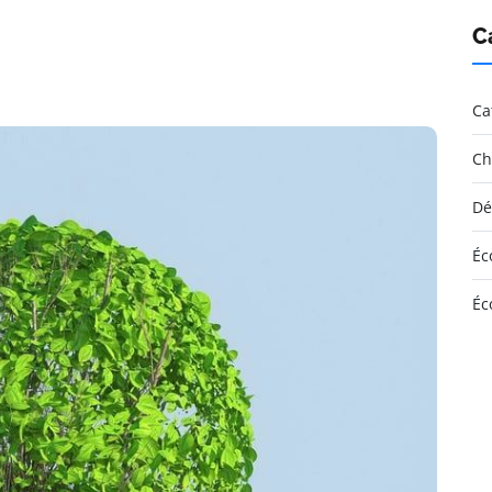
C
Ca
Ch
Dé
Éc
Éc