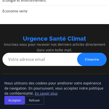
Écologie et environnement
Économie verte
Urgence Santé Climat
Inscrivez-vous pour recevoir nos derniers articles directement
dans votre boîte mail.
S'inscrire
Nous utilisons des cookies pour améliorer votre expérience
Urgence Santé Climat
de navigation. En poursuivant, vous acceptez notre politique
de confidentialité.
En savoir plus
Blog d'actualités et d'informations
Accepter
Refuser