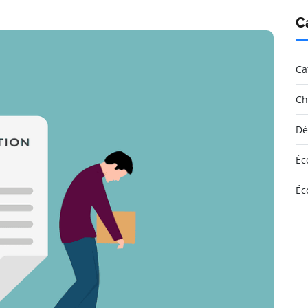
C
Ca
Ch
Dé
Éc
Éc