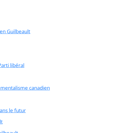
en Guilbeault
rti libéral
nnementalisme canadien
ns le futur
lt
ilbeault