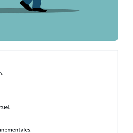
n
.
tuel.
onnementales
.