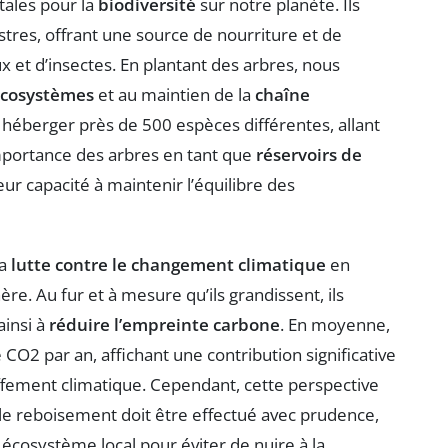
tales pour la
biodiversité
sur notre planète. Ils
stres, offrant une source de nourriture et de
 et d’insectes. En plantant des arbres, nous
écosystèmes
et au maintien de la
chaîne
 héberger près de 500 espèces différentes, allant
’importance des arbres en tant que
réservoirs de
leur capacité à maintenir l’équilibre des
la
lutte contre le changement climatique
en
re. Au fur et à mesure qu’ils grandissent, ils
ainsi à
réduire l’empreinte carbone
. En moyenne,
CO2 par an, affichant une contribution significative
ffement climatique. Cependant, cette perspective
le reboisement doit être effectué avec prudence,
écosystème local pour éviter de nuire à la