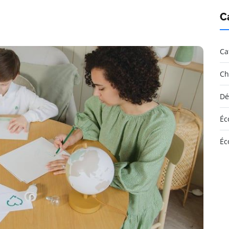
C
Ca
Ch
Dé
Éc
Éc