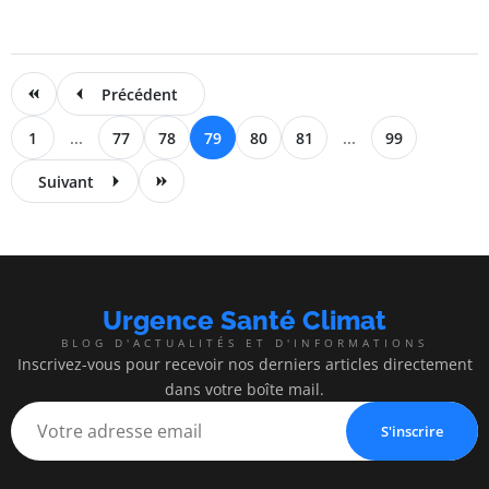
Précédent
1
...
77
78
79
80
81
...
99
Suivant
Urgence Santé Climat
BLOG D'ACTUALITÉS ET D'INFORMATIONS
Inscrivez-vous pour recevoir nos derniers articles directement
dans votre boîte mail.
S'inscrire