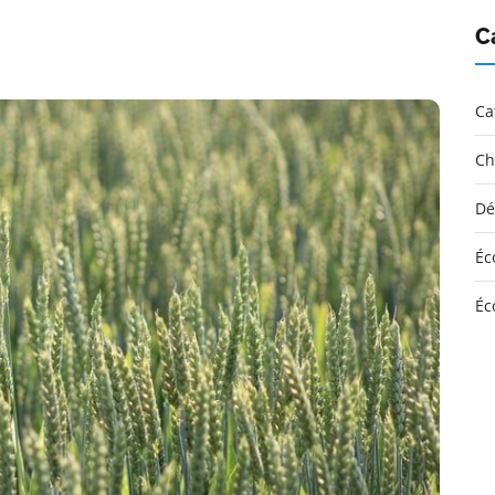
C
Ca
Ch
Dé
Éc
Éc