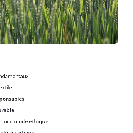
 fondamentaux
extile
sponsables
rable
ur une
mode éthique
einte carbone