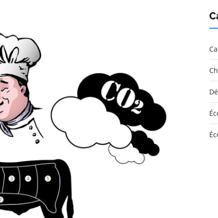
C
Ca
Ch
Dé
Éc
Éc