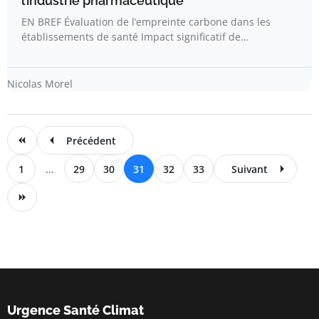
l’industrie pharmaceutique
EN BREF Évaluation de l’empreinte carbone dans les
établissements de santé Impact significatif de…
Nicolas Morel
Précédent
1
...
29
30
31
32
33
Suivant
Urgence Santé Climat